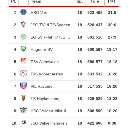
Pl.
Team
Sp.
Tore
PKT
1
HSG Varel
18
523
:
455
31:5
2
JSG TVL/LTS/Spaden
18
520
:
437
30:6
3
SG SV F-fehn./TuS P-fehn
18
601
:
510
27:9
4
Hagener SV
18
600
:
567
19:17
5
TSV Altenwalde
18
590
:
577
18:18
6
TuS Komet Arsten
18
533
:
532
16:20
7
VfL Rastede
18
517
:
535
16:20
8
TS Hoykenkamp
18
526
:
525
13:23
9
HSG Verden-Aller II
18
508
:
596
10:26
10
JSG Wilhelmshaven
18
422
:
606
0:36