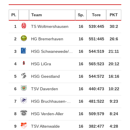
Pl.
Team
Sp.
Tore
PKT
1
TS Woltmershausen
16
539
:
445
30:2
2
HG Bremerhaven
16
551
:
445
26:6
3
HSG Schwanewede/Nk.
16
544
:
519
21:11
4
HSG LiGra
16
565
:
523
20:12
5
HSG Geestland
16
544
:
572
16:16
6
TSV Daverden
16
440
:
473
10:22
7
HSG Bruchhausen-Vilsen
16
481
:
522
9:23
8
HSG Verden-Aller
16
509
:
579
8:24
9
TSV Altenwalde
16
382
:
477
4:28