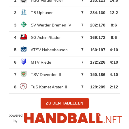
1
HSG Verden-Aller
7
235
:
123
14:0
2
TB Uphusen
7
234
:
160
12:2
3
SV Werder Bremen IV
7
202
:
178
8:6
4
SG Achim/Baden
7
169
:
172
8:6
5
ATSV Habenhausen
7
160
:
197
4:10
6
MTV Riede
7
172
:
226
4:10
7
TSV Daverden II
7
150
:
186
4:10
8
TuS Komet Arsten II
7
129
:
209
2:12
ZU DEN TABELLEN
powered
by