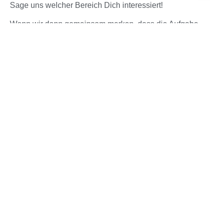
Sage uns welcher Bereich Dich interessiert!
Wenn wir dann gemeinsam merken, dass die Aufgabe
und die HSG zu Dir passen, dann geht es los!
Ansprechpartner