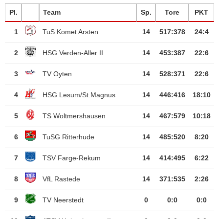
Pl.
Team
Sp.
Tore
PKT
1
TuS Komet Arsten
14
517
:
378
24:4
2
HSG Verden-Aller II
14
453
:
387
22:6
3
TV Oyten
14
528
:
371
22:6
4
HSG Lesum/St.Magnus
14
446
:
416
18:10
5
TS Woltmershausen
14
467
:
579
10:18
6
TuSG Ritterhude
14
485
:
520
8:20
7
TSV Farge-Rekum
14
414
:
495
6:22
8
VfL Rastede
14
371
:
535
2:26
9
TV Neerstedt
0
0
:
0
0:0