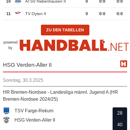
10
ATSV Habenhausen II
0
0
:
0
0:0
11
TV Oyten II
0
0
:
0
0:0
ZU DEN TABELLEN
powered
by
HSG Verden-Aller II
Sonntag, 30.3.2025
HR Bremen-Nordsee - Landesliga männl. Jugend A (HR
Bremen-Nordsee 2024/25)
TSV Farge-Rekum
28
HSG Verden-Aller II
40